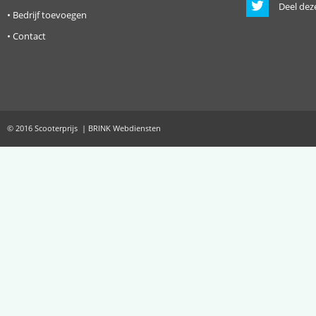
Deel dez
•
Bedrijf toevoegen
•
Contact
© 2016 Scooterprijs | BRINK Webdiensten