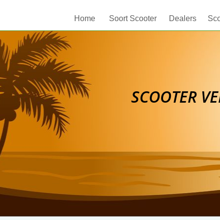
Home
Soort Scooter
Dealers
Sco
SCOOTER VE