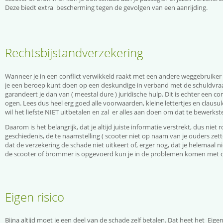
Deze biedt extra bescherming tegen de gevolgen van een aanrijding.
Rechtsbijstandverzekering
Wanneer je in een conflict verwikkeld raakt met een andere weggebruiker na
je een beroep kunt doen op een deskundige in verband met de schuldvraa
garandeert je dan van ( meestal dure ) juridische hulp. Dit is echter een 
ogen. Lees dus heel erg goed alle voorwaarden, kleine lettertjes en claus
wil het liefste NIET uitbetalen en zal er alles aan doen om dat te bewerkste
Daarom is het belangrijk, dat je altijd juiste informatie verstrekt, dus niet
geschiedenis, de te naamstelling ( scooter niet op naam van je ouders zette
dat de verzekering de schade niet uitkeert of, erger nog, dat je helemaal ni
de scooter of brommer is opgevoerd kun je in de problemen komen met d
Eigen risico
Bijna altijd moet je een deel van de schade zelf betalen. Dat heet het Eige