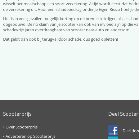
wisselt per maatschappij en soort verzekering. Altijd wordt eerst dat be
de verzekering uit. Voor een schadebedrag onder je Eigen Risico hoef je d
Het is in veel gevallen mogelijk korting op de premie te krijgen als je schade
opgebouwd. De no claim van je scooter kan ook van invloed zijn op die v
schadevrije jaren overdraagbaar van scooter naar auto en andersom.
Dat geldt dan ook bij terugval door schade, dus goed opletten!
Scooterprijs
Deel Scooter
•
Over Scooterprijs
Deel dez
•
Adverteren op Scooterprijs