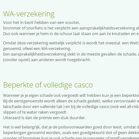
WA-
verzekering
Voor het in bezit hebben van een scooter,
brommer of snorfiets is het verplicht een aansprakelijkheidsverzekering af 
Dus ook wanneer je hem in de schuur laat staan om aan te knutselen en er 
Omdat deze verzekering wettelijk verplicht is wordt het meestal een Wett
genoemd, ofwel een WA-
verzekering.
Een aansprakelijkheidsverzekering dekt in de meeste gevallen de schade, 
(zonder opzet) aan anderen wordt toegebracht.
Beperkte of volledige casco
Wanneer je je eigen schade ook vergoedt wilt hebben kun je een beperkte o
Bij de eerstgenoemde wordt alleen de schade gedekt, welke veroorzaakt wordt 
lakschade door een vallende tak ) en bij de volledige casco (ook wel all-
ris
slippen of te water raken vergoedt.
Uiteraard is dan de premie een stuk duurder.
Het is wel belangrijk, dat je de polisvoorwaarden goed door leest, omdat 
beperkingen genoemd worden, zoals een goedgekeurd slot of geen dekking
scooter of brommer kun je ook schade aan je passagier of jezelf verzekere