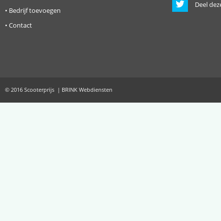
Deel dez
•
Bedrijf toevoegen
•
Contact
© 2016 Scooterprijs | BRINK Webdiensten