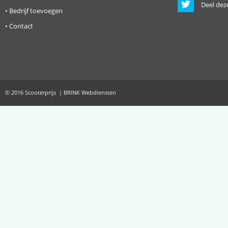
Deel dez
•
Bedrijf toevoegen
•
Contact
© 2016 Scooterprijs | BRINK Webdiensten