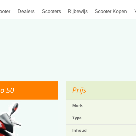
ooter
Dealers
Scooters
Rijbewijs
Scooter Kopen
Prijs
co 50
Merk
Type
Inhoud