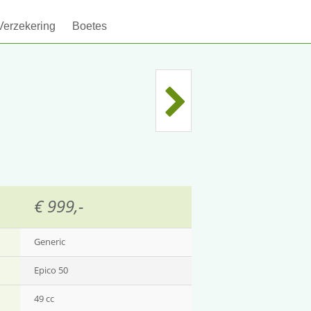
Verzekering
Boetes
€ 999,-
Generic
Epico 50
49 cc