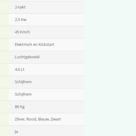
2-
takt
2,5 Kw
45 Km/h
Elektrisch en Kickstart
Luchtgekoeld
4,6 Lt
Schijfrem
Schijfrem
80 Kg
Zilver, Rood, Blauw, Zwart
Ja