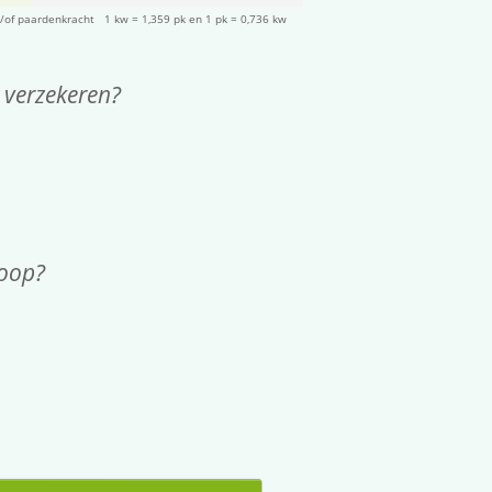
/of paardenkracht 1 kw = 1,359 pk en 1 pk = 0,736 kw
 verzekeren?
koop?